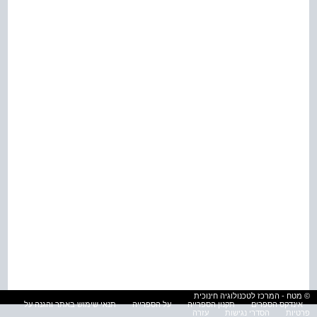
© מטח - המרכז לטכנולוגיה חינוכית
אינדקס הספרים
תקנון הספרייה
על הספרייה
תנאי שימוש באתר והגנה על
פרטיות
הסדרי נגישות
עזרה