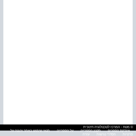
© מטח - המרכז לטכנולוגיה חינוכית
אינדקס הספרים
תקנון הספרייה
על הספרייה
תנאי שימוש באתר והגנה על
פרטיות
הסדרי נגישות
עזרה