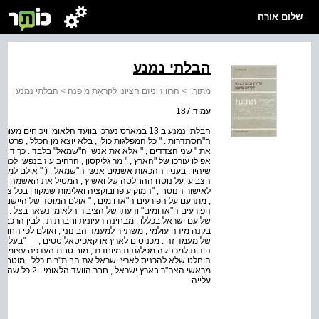
שלום אורח
הבלתי נמנע
מתוך:
>
הרוויזיוניזם הציוני לקראת מיפנה
>
הבלתי נמנע
עמוד:187
הבלתי נמנע ב 13 במארס נערכו בוועד הלאומי ויכוחי
ה"הסתדרות . " כל המפלגות כולן , בלא יוצא מן הכלל , פרט
את " שני הצדדים , " אלא את אנשי ה"שמאל" בלבד . כך דיבר נצי
אפילו עורכו של "הארץ , " מר גליקסון , הרהיב עוז בנפשו לכתוב 
שיהיו , בעניין ההכאות אשמים אנשי ה"שמאל . ( " אולם למרו
לאישור הנוסח , "המוקיע פרובוקציה ואלימות שמקורן בכל צד 
, מתרעם על הפורעים ה"אדו מים , " אולם המוסד של היישוב הזה
הפורעים ה"אדומים" ודעתו של הציבור הלאומי נשאר בצל . כך י
של עם ישראל בכללו , מבחינה רעיונית וחברתית , לבין הרכבו 
בקנה מידה עולמי , משתייר למעמד הבינוני , ואולם לפי החוק
של מעמד זה . מכניסים לארץ או קאפיטאליסטים , — "בעלי האל
הודות למכניקה מפלגתית מיוחדת , מוב טחת העדפה עצומה ל"שמ
מראשי הצה"ר בארץ
עלייה .