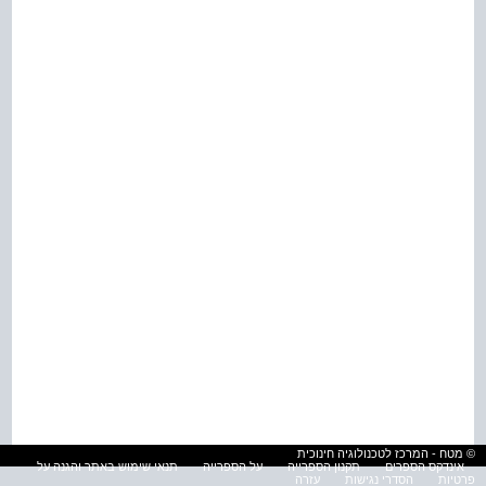
© מטח - המרכז לטכנולוגיה חינוכית
אינדקס הספרים
תקנון הספרייה
על הספרייה
תנאי שימוש באתר והגנה על
פרטיות
הסדרי נגישות
עזרה