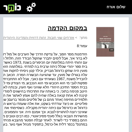
שלום אורח
במקום הקדמה
מתוך:
>
אזרחים שווי חובות: זהות דרוזית והמדינה היהודית
>
עמוד:8
הזדמנות מסר הפוך, על צדקת הדרך של הערבים אל מול דורס
לא ברור איך, אבל לימים יתברר שהקול הבודד הזה, חלחל וע
עם זהותי היתה ב
בית ספר יהודי שכלל כיתה ערבית בה למדתי. במלחמה הזאת נ
מועין היה שחקן כדורגל מבריק, וכילד קטן ניסיתי לחקות אותו 
עלה בגורלו של מועין, עד שהגיעה הבשורה המרה. הכאב היה 
להבדיל משנת ,1967 נשארתי עם כאבי, אבל לא ה
ספקות לגבי מי הוא הכובש ומי הוא הנכבש, מי הצודק ומי לא
בבית הספר התיכון היהודי הלא שוויוני ואף העוין, ובנתה לא
היטב פנימה בתוכי, כי באותה עת התרכזתי בהישגים לימודיי
קיננה לא אחת קנאה באלה שהיה להם אומץ לאתגר את הממסד 
תלמידים מחיפה )אחד מהם בן של פליטים מכפר ברעם( שהעזו
פוליטיים. או כיצד עודדתי בשקט, את אלה שעמדו בראש ה
כדורגל או כדורסל עם כיתה יהודית מקבילה. כשסיימתי את התי
שאינני רוצה להתגייס לצבא. וכך אמנם היה. אני והממונים ב
מהשירות הצבאי בגלל סעיף פסיכיאטרי, כמו רבים וטובים מצע
ההם בספרד כדי לשרוד. לאחר קבלת הפטור מהצבא פניתי ללי
במתנס" בכפר דלית אל-כרמל, בתפקיד מנהל אגף נוער. בשני