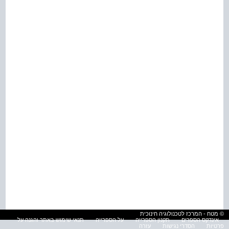
© מטח - המרכז לטכנולוגיה חינוכית
אינדקס הספרים
תקנון הספרייה
על הספרייה
תנאי שימוש באתר והגנה על
פרטיות
הסדרי נגישות
עזרה