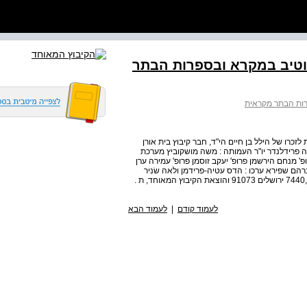
טיב במקרא ובספרות הבתר
ות הבתר מקראית
 לזכרו של הילל בן חיים הי"ד, חבר קיבוץ בית אורן
ודה פרידלנדר יו"ר העמותה : משה מושקוביץ מערכת
פ' מנחם הירשמן פרופ' יעקב זוסמן פרופ' עמירה ערן
אברהם שפירא ערכו : הדס עטיה-פרידמן ולאה שׂניר
הספר יוצא לאור על ידי עמותת "הילל בן חיים" ) ע"ר ) , ת . ד . ,7440 ירושלים 91073 והוצאת הקיבוץ המאוחד, ת .
לעמוד קודם
|
לעמוד הבא