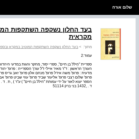
שלום אורח
בעד החלון נשקפה השתקפות המו
מקראית
מתוך:
>
בעד החלון נשקפה השתקפות המוטיב במקרא ובספר
עמוד:2
ספריית "הֵילל בן חיים", ספרי יסוד, מחקר והגות במדעי היהדות
העורך הראשון : ד"ר מאיר איילי ז"ל עורך הספרייה : פרופ' יה
מדעית : פרופ' משה אידל פרופ' מנחם אלון פרופ' זאב גריס פרו
פרופ' שלום רצבי פרופ' אליעזר שביד פרופ' עוזי שביט פרופ' 
ד . ,1432 בני ברק 51114