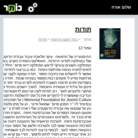
שלום אורח
תודות
מתוך:
>
בעל השם והרופא
>
תודות
עמוד:12
ההיסטוריה של הרפואה . עיקר מלאכת עיבוד עבודת הדוקטו
שלי במחלקה למדעי היהדות , האסלאם והמזרח הקרוב באוניבר
לואיס לחוויה נעימה ומרתקת כאחת . כמו כן ברצוני להודות 
אפשר לי להשלים את כתיבת הספר . תודה עמוקה לקובי קבלק
מרתקות וסייע לי פעמים רבות מספור בצורות שונות . תודה מ
בקפדנות ותרם תרומה חשובה להפיכתו לקריא וברור יותר וחידד 
פינקו על עידודיה ועצותיה החכמות . לאורך השנים נהניתי מ
מחקרי ולהוציאו לאור . רוב תודות לקרן קרייטמן לדוקטורנטים 
ndation for Jewish Culture
ובמיוחד ליו " ר המכון פרופ ' שמואל פיינר , הן על מתן מלגת ה
והן על שמצאו את עבודת הדוקטורט שלי ראויה לפרס ע " ש פרו
מטעם הוצאת הספרים של אוניברסיטת חיפה . הוקרת תודה ע
פרס נכבד זה , ולקוראים האנונימיים על הערותיהם החשובות .
אוניברסיטת חיפה . לעורכת הראשית של ההוצאה דפנה ארדינסט
למרכזת ההוצאה שושי לבר ולעורכת הלשון של הספר ענת גולדנב
בהוצאת הספר לאור . לבסוף ברצוני להודות לבני משפחתי היקרים 
רב אחר עבודתי וידעו תמיד לחזק ולתמוך . הוריי גם קראו את כ