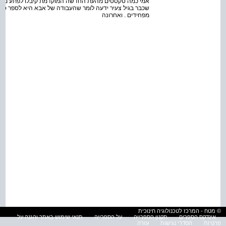
אמי כמה טקסטים מהעת החדשה המוקדמת קיבלו לפתע משמעו
שכבר בגיל צעיר ידעה לומר שהעבודה של אבא היא לספר סיפ
מפחידים . ואחרונה
© מטח - המרכז לטכנולוגיה חינוכית
אינדקס הספרים
תקנון הספרייה
על הספרייה
תנאי שימוש באתר והגנה על
פרטיות
הסדרי נגישות
עזרה