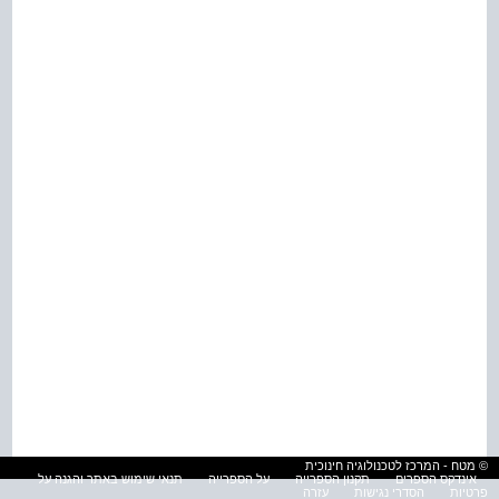
© מטח - המרכז לטכנולוגיה חינוכית
אינדקס הספרים
תקנון הספרייה
על הספרייה
תנאי שימוש באתר והגנה על
פרטיות
הסדרי נגישות
עזרה