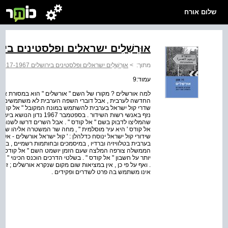
שלום אורח
אוּרְשַׁלִים ישראלים ופלסטינים בירושלים 7
מתוך:
>
אוּרְשַׁלִים ישראלים ופלסטינים בירושלים 2017-1967
עמוד:9
למה אורשלים ? מקורו של השם " אורשלים " הוא במסורת א
החדשה לערבית , אבל דוברי השפה הערבית לא משתמשים בו 
שדרי קול ישראל בערבית להשתמש במונח המקובל " אל קודס " .
נזף באנשי רשות השידור . בס
שהמליצו לדבוק בשם " אל קודס " . אבל השרים דרשו לשנות א
אל קודס ' היא עיר מוסלמית " , מחה שר המשטרה אליהו ששון
שידורי קול ישראל ינוסח כדלהלן : ' קול ישראל אורשלים - אל
בערבית בטלוויזיה וברדיו , במיסמכים ובחותמות רשמיים , בשל
הממשלה צורפה המלצה שעם הזמן יושמט השם " אל קודס " .
יותר על חשבון " אל קודס " . בשלטי הדרכים הוכנס הכינוי " אל
. ואף על פי כן , אין במציאות שום מקום שנקרא אורשלים ; זוה
אינו משתמש בה פרט לשדרים ופקידים .