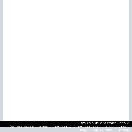
© מטח - המרכז לטכנולוגיה חינוכית
אינדקס הספרים
תקנון הספרייה
על הספרייה
תנאי שימוש באתר והגנה על
פרטיות
הסדרי נגישות
עזרה