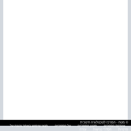
© מטח - המרכז לטכנולוגיה חינוכית
אינדקס הספרים
תקנון הספרייה
על הספרייה
תנאי שימוש באתר והגנה על
פרטיות
הסדרי נגישות
עזרה