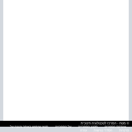
© מטח - המרכז לטכנולוגיה חינוכית
אינדקס הספרים
תקנון הספרייה
על הספרייה
תנאי שימוש באתר והגנה על
פרטיות
הסדרי נגישות
עזרה