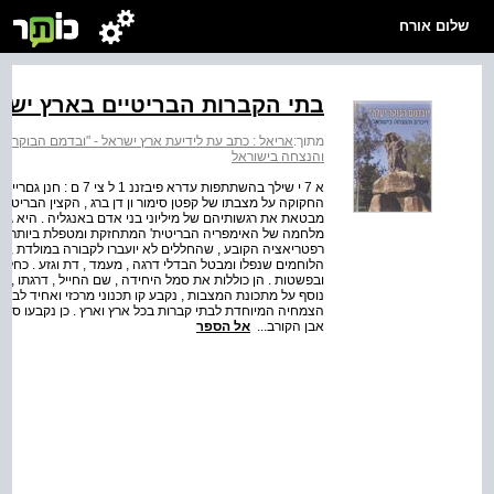
שלום אורח
בתי הקברות הבריטיים בארץ ישר
מתוך:
אריאל : כתב עת לידיעת ארץ ישראל - "ובדמם הבוקר יעל
והנצחה בישוראל
א 7 י שילך בהשתתפות עדר
מבטאת את רגשותיהם של מיליוני בני אדם באנגליה . היא 
רפטריאציה הקובע , שהחללים לא יועברו לקבורה במולדת , אל
הלוחמים שנפלו ומבטל הבדלי דרגה , מעמד , דת וגזע . כחלק
ובפשטות . הן כוללות את סמל היחידה , שם החייל , דרגתו , ג
נוסף על מתכונת המצבות , נקבע קו תכנוני מרכזי ואחיד לבתי 
הצמחיה המיוחדת לבתי קברות בכל ארץ וארץ . כן נקבעו סמל
אבן הקורב...
אל הספר