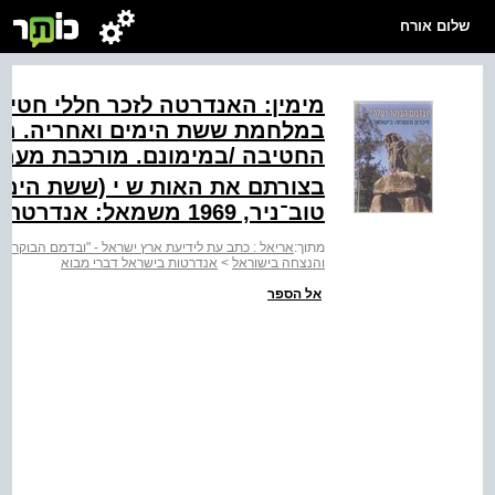
שלום אורח
במלחמת ששת הימים ואחריה. הוקמ
החטיבה /במימונם. מורכבת מעמו
בצורתם את האות ש י (ששת הימים‭
טוב־ניר, 1969 משמאל: אנדרטת הבקעה. יגאל תומרקין‭1972,‬
מתוך:
אריאל : כתב עת לידיעת ארץ ישראל - "ובדמם הבוקר יעל
והנצחה בישוראל
>
אנדרטות בישראל דברי מבוא
אל הספר