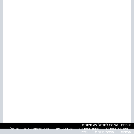
© מטח - המרכז לטכנולוגיה חינוכית
אינדקס הספרים
תקנון הספרייה
על הספרייה
תנאי שימוש באתר והגנה על
פרטיות
הסדרי נגישות
עזרה