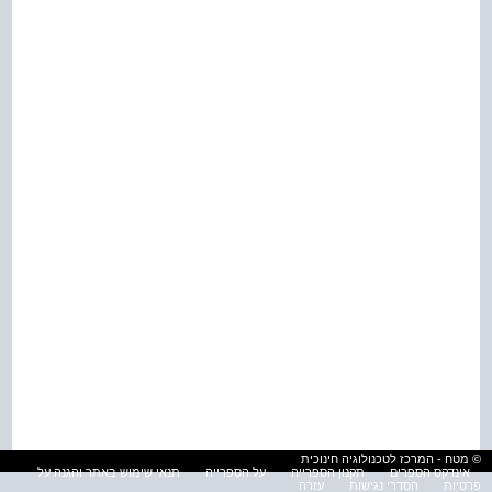
© מטח - המרכז לטכנולוגיה חינוכית
אינדקס הספרים
תקנון הספרייה
על הספרייה
תנאי שימוש באתר והגנה על
פרטיות
הסדרי נגישות
עזרה