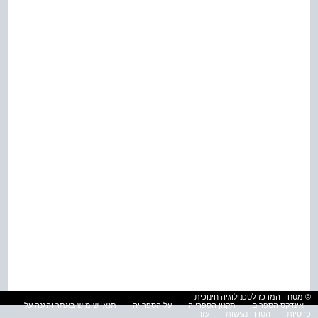
© מטח - המרכז לטכנולוגיה חינוכית
אינדקס הספרים
תקנון הספרייה
על הספרייה
תנאי שימוש באתר והגנה על
פרטיות
הסדרי נגישות
עזרה