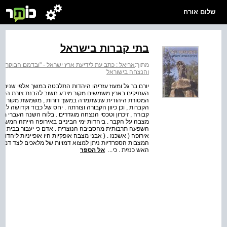
שלום אורח
בתי קברות בישראל
מתוך:
אריאל : כתב עת לידיעת ארץ ישראל - "ובדמם הבוקר יעל
והנצחה בישוראל
יורם בר גל ומעוז עזריהו היהדות התלבטה במשך אלפי שנים ב
העתיקים בארץ משמשים מקור מידע חשוב להבנת צורת הקבר , מי
הקברות , וכן כיוון הקבורה וצורתה . יחס של כבוד וקדושה לנ
קבורה , זיכרון וטכסי הנצחה מוגדרים . בלוח השנה העברי מצו
מצבה על הקבר . ביהדות ימי הביניים באירופה הייתה המשכי
השפעה תרבותית מהסביבה הנוצרית . אדם כי יעבור בבית קבר
אירופה ( אשכנז . ( אבני מצבה אופקיות היו אופייניות ליהדו
המצבות הספרדיות ניתן למצוא דמויות של מלאכים לצד דמויות
האש כנזית . כי...
אל הספר