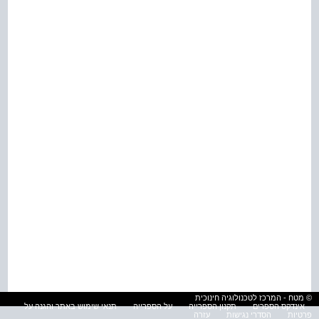
© מטח - המרכז לטכנולוגיה חינוכית
אינדקס הספרים
תקנון הספרייה
על הספרייה
תנאי שימוש באתר והגנה על
פרטיות
הסדרי נגישות
עזרה