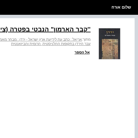
שלום אורח
''קבר הארמון" הנבטי בפטרה (צילום מ
מתוך:
אריאל : כתב עת לידיעת ארץ ישראל - ירדן : מבחר מאמ
עבר הירדן בתקופות ההלניסטית, הרומית והביזאנטית
אל הספר