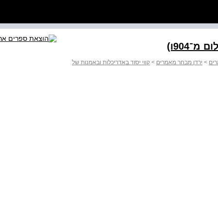
־904ו)
רים
>
ירדן מבחר מאמרים
>
קווי יסוד באדריכלות ובאמנות של