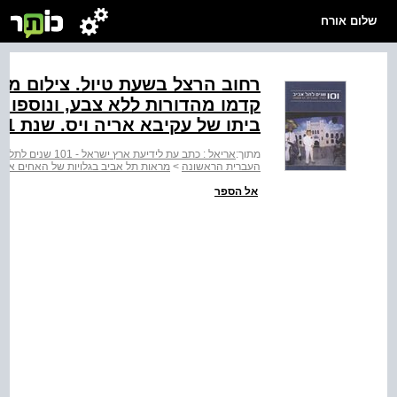
שלום אורח
רחוב הרצל בשעת טיול. צילום מכיו
קדמו מהדורות ללא צבע, ונוספו י
ביתו של עקיבא אריה ויס. שנת 1911 בערך. הצלם: אברהם סוסקין
מתוך:
אריאל : כתב עת לידיעת ארץ ישראל - 101 שנים לתל אביב : העיר העברית הראשונה
העברית הראשונה
>
מראות תל אביב בגלויות של האחים אליה
אל הספר