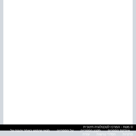
© מטח - המרכז לטכנולוגיה חינוכית
אינדקס הספרים
תקנון הספרייה
על הספרייה
תנאי שימוש באתר והגנה על
פרטיות
הסדרי נגישות
עזרה