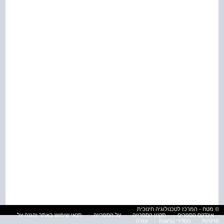
© מטח - המרכז לטכנולוגיה חינוכית
אינדקס הספרים
תקנון הספרייה
על הספרייה
תנאי שימוש באתר והגנה על
פרטיות
הסדרי נגישות
עזרה