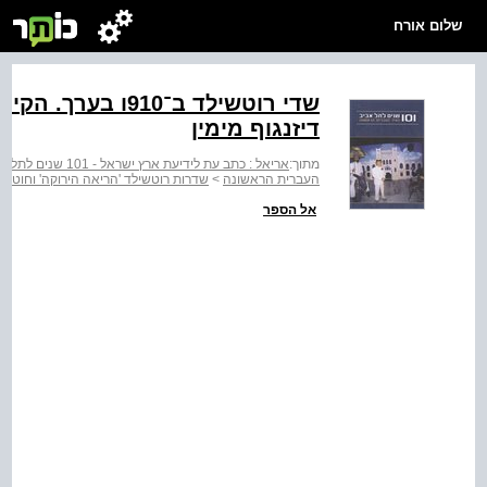
שלום אורח
שדי רוטשילד ב־910
דיזנגוף מימין
מתוך:
אריאל : כתב עת לידיעת ארץ ישראל - 101 שנים לתל אביב : העיר העברית הראשונה
העברית הראשונה
>
שדרות רוטשילד 'הריאה הירוקה' וחוט 
אל הספר