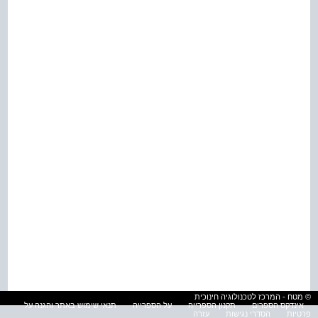
© מטח - המרכז לטכנולוגיה חינוכית
אינדקס הספרים
תקנון הספרייה
על הספרייה
תנאי שימוש באתר והגנה על
פרטיות
הסדרי נגישות
עזרה