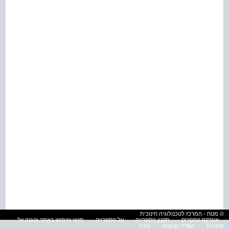
© מטח - המרכז לטכנולוגיה חינוכית
אינדקס הספרים
תקנון הספרייה
על הספרייה
תנאי שימוש באתר והגנה על
פרטיות
הסדרי נגישות
עזרה