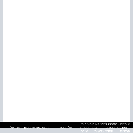
© מטח - המרכז לטכנולוגיה חינוכית
אינדקס הספרים
תקנון הספרייה
על הספרייה
תנאי שימוש באתר והגנה על
פרטיות
הסדרי נגישות
עזרה