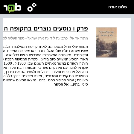
שלום אורח
פרק ו נוסעים נוצרים בתקופה המ
מתוך:
אריאל : כתב עת לידיעת ארץ ישראל - ספר העליה לרגל
תנועת עולי הרגל נמשכה גם לאחר קריסת הממלכה הצלבנית 
שהיו מעתה נחלת עולי הרגל . רובם באו מארצות המזרח והשתייכ
והקופטית . מאירופה המערבית והמרכזית הגיעו בכל שנה - בע
תאורי המסע המצויים כיום בידינו . ספרות המסעות הפכה עתה 
הותיר
שקדמו להם . עם זאת קיים פער בין הכמות הרבה של התאורים 
הוא כלל את יפו וירושלים , בית לחם ולעתים גם את הירדן , ו
התאורים הם קצרים ושגרתיים , ואינם מזכירים בדרך כלל הר
העוונות ) עבור הביקור בהם . ברם , נמצאו נוסעים שחרגו מה
סיני . בתק...
אל הספר