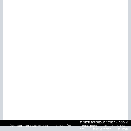
© מטח - המרכז לטכנולוגיה חינוכית
אינדקס הספרים
תקנון הספרייה
על הספרייה
תנאי שימוש באתר והגנה על
פרטיות
הסדרי נגישות
עזרה