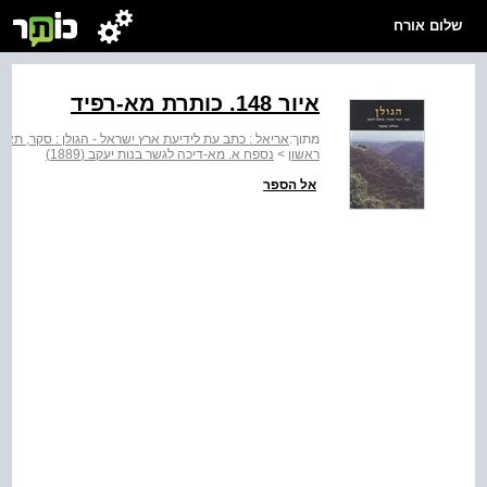
שלום אורח
איור ‭.148‬ כותרת מא-רפיד
מתוך:
אריאל : כתב עת לידיעת ארץ ישראל - הגולן : סקר, תאור 
ראשון
>
נספח א. מא-דיכה לגשר בנות יעקב (1889)
אל הספר