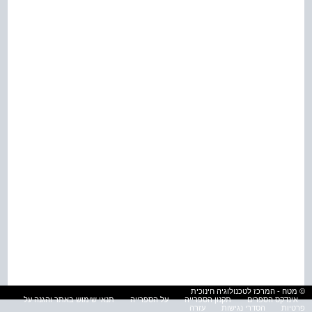
© מטח - המרכז לטכנולוגיה חינוכית
אינדקס הספרים
תקנון הספרייה
על הספרייה
תנאי שימוש באתר והגנה על
פרטיות
הסדרי נגישות
עזרה