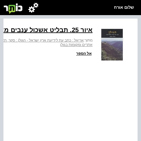
שלום אורח
איור ‭.25‬ תבליט אשכול ענבים מאל-בוטמיה
מתוך:
אריאל : כתב עת לידיעת ארץ ישראל - הגולן : סקר, תאור 
אתרים ומקומות בגולן
אל הספר