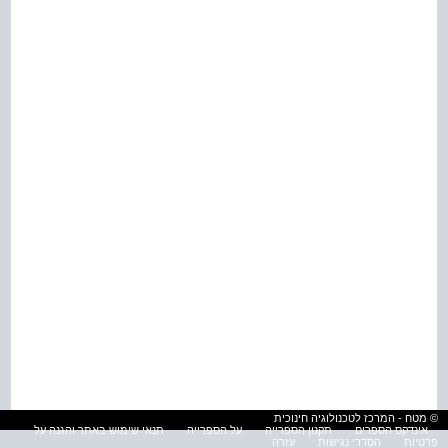
© מטח - המרכז לטכנולוגיה חינוכית
אינדקס הספרים
תקנון הספרייה
על הספרייה
תנאי שימוש באתר והגנה על
פרטיות
הסדרי נגישות
עזרה