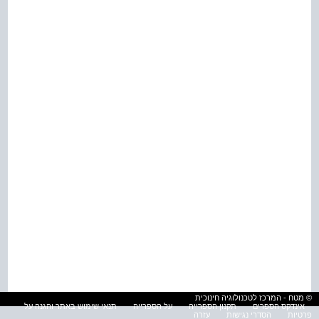
© מטח - המרכז לטכנולוגיה חינוכית
אינדקס הספרים
תקנון הספרייה
על הספרייה
תנאי שימוש באתר והגנה על
פרטיות
הסדרי נגישות
עזרה