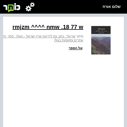
שלום אורח
‭rmjzm ^^^^ nmw .18 77 w‬
מתוך:
אריאל : כתב עת לידיעת ארץ ישראל - הגולן : סקר, תאור 
אתרים ומקומות בגולן
אל הספר