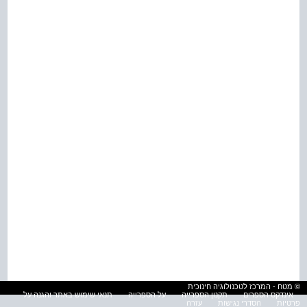
© מטח - המרכז לטכנולוגיה חינוכית
אינדקס הספרים
תקנון הספרייה
על הספרייה
תנאי שימוש באתר והגנה על
פרטיות
הסדרי נגישות
עזרה