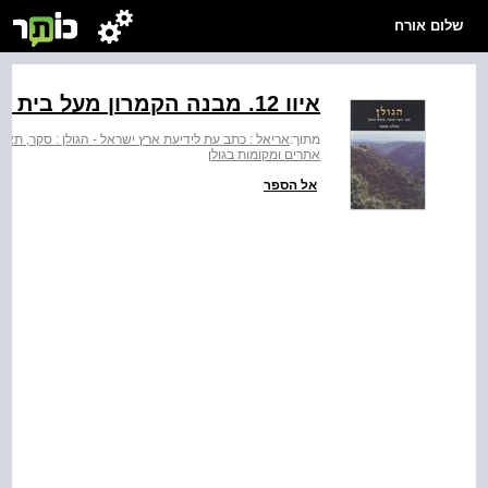
שלום אורח
איוו ‭.12‬ מבנה הקמרון מעל בית המעיין
מתוך:
אריאל : כתב עת לידיעת ארץ ישראל - הגולן : סקר, תאור 
אתרים ומקומות בגולן
אל הספר