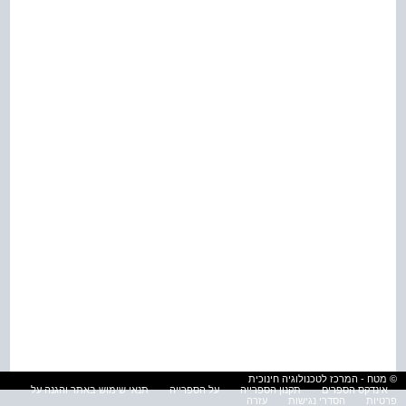
© מטח - המרכז לטכנולוגיה חינוכית
אינדקס הספרים
תקנון הספרייה
על הספרייה
תנאי שימוש באתר והגנה על
פרטיות
הסדרי נגישות
עזרה