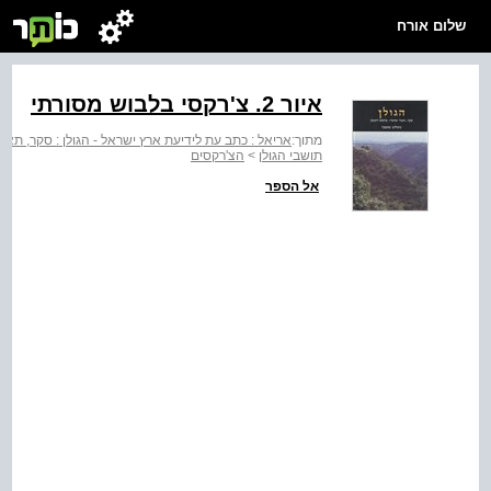
שלום אורח
איור ‭.2‬ צ'רקסי בלבוש מסורתי
מתוך:
אריאל : כתב עת לידיעת ארץ ישראל - הגולן : סקר, תאור 
תושבי הגולן
>
הצ'רקסים
אל הספר