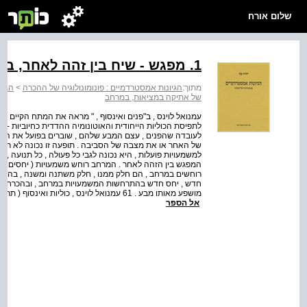
שלום אורח
1. מפגש - שיח בין זהה לאחר, בין סופי לאינסופי
מתוך:
הגיונות אמסטרדמיים : פונומונולוגיה של ההכרה
>
הגיו
של אתיקה במציאות, במרחב
עמנואל לוינס , ב"פנים ואינסוף , " מראה את המתח הקיים במ
לתפיסת הכוליות הייחודית והאוטונומיה ההדדית כחיוביות - 
לעובדה שהפנים , עצם המבע שלהם , שוברים בפועל את הרצף ה
של האחר או את מצבה של הסביבה . תופעה זו נכונה לא רק ל
למשמעויות פועלות , היא נכונה לגבי כל פעולה , כל תנועה 
המפגש בין הזהה לאחר . המרחב רוחש משמעויות ( יחסים )
רוחשים במרחב , הם חלק ממנו , חלק משתנה ומשנה , בהיותם תו
חדש , יחס חדש בהתרחשות המשמעויות במרחב , ובהכרח הא
אל הספר