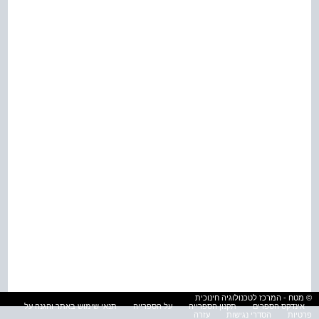
© מטח - המרכז לטכנולוגיה חינוכית
אינדקס הספרים
תקנון הספרייה
על הספרייה
תנאי שימוש באתר והגנה על
פרטיות
הסדרי נגישות
עזרה