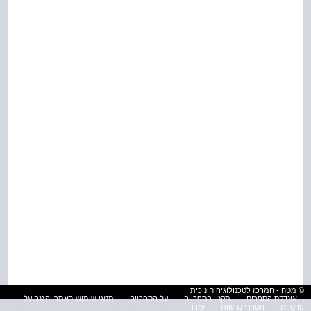
© מטח - המרכז לטכנולוגיה חינוכית
אינדקס הספרים
תקנון הספרייה
על הספרייה
תנאי שימוש באתר והגנה על
פרטיות
הסדרי נגישות
עזרה