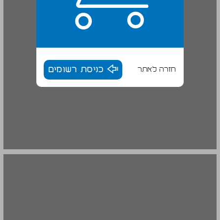
חזרה לאתר
כניסת רשומים