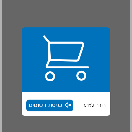
חזרה לאתר
כניסת רשומים