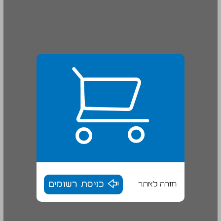
חזרה לאתר
כניסת רשומים