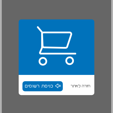
חזרה לאתר
כניסת רשומים