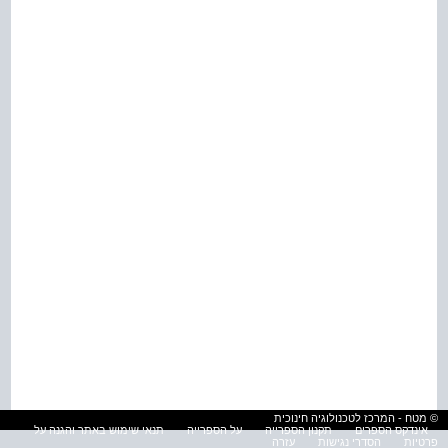
© מטח - המרכז לטכנולוגיה חינוכית
אינדקס הספרים
תקנון הספרייה
על הספרייה
תנאי שימוש באתר והגנה על
פרטיות
הסדרי נגישות
עזרה