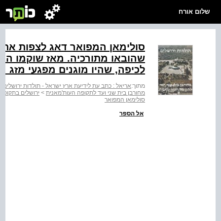
שלום אורח
סולימאן המפואר דאג לצפות את כ
שהובאו מתורכיה. מאז שוקמו הא
לכיפה, שהיו מוגנים מפגעי מזג ה
מתוך:
אריאל : כתב עת לידיעת ארץ ישראל - תולדות ירושלים :
מחורבן בית שני ועד לתקופה העות'מאנית
>
ירושלים בתקופה
סולימאן המפואר
אל הספר