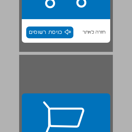
חזרה לאתר
כניסת רשומים
יוליאנוס ה"כופר" והריסות בית המקדש ... 26