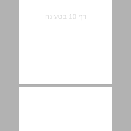
מפת ירושלים ואתריה בתקופה הביזאנטית ... 12