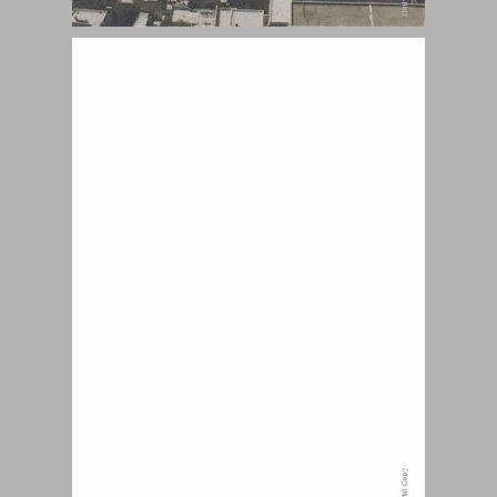
תולדות ירושלים מחורבן בית שני ועד לתקופה העות'מאנית ... 0