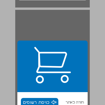
חזרה לאתר
כניסת רשומים