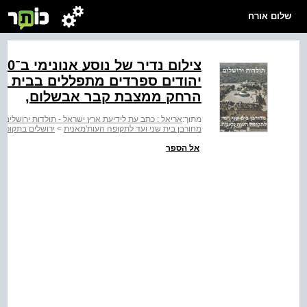
שלום אורח
יהודים ספרדים מתפללים בבית הע
הרחק ממצבת קבר אבשלום,
מתוך:
אריאל : כתב עת לידיעת ארץ ישראל - תולדות ירושלים :
מחורבן בית שני ועד לתקופה העות'מאנית
>
ירושלים בתקופה
אל הספר