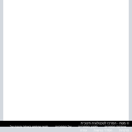
© מטח - המרכז לטכנולוגיה חינוכית
אינדקס הספרים
תקנון הספרייה
על הספרייה
תנאי שימוש באתר והגנה על
פרטיות
הסדרי נגישות
עזרה