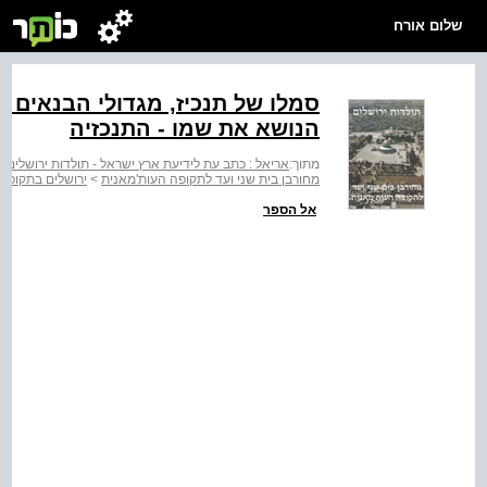
שלום אורח
סמלו של תנכיז, מגדולי הבנאים ה
הנושא את שמו - התנכזיה
מתוך:
אריאל : כתב עת לידיעת ארץ ישראל - תולדות ירושלים :
מחורבן בית שני ועד לתקופה העות'מאנית
>
ירושלים בתקופה
אל הספר