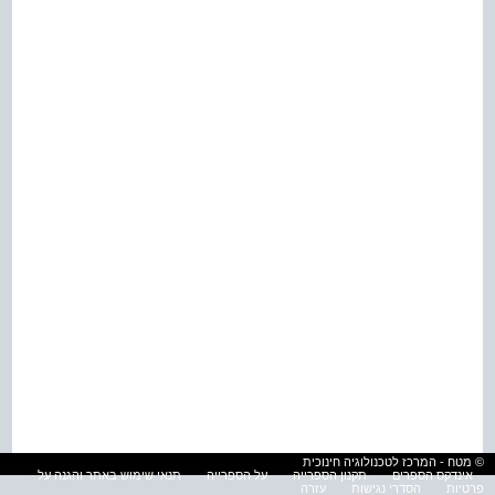
© מטח - המרכז לטכנולוגיה חינוכית
אינדקס הספרים
תקנון הספרייה
על הספרייה
תנאי שימוש באתר והגנה על
פרטיות
הסדרי נגישות
עזרה