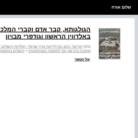
שלום אורח
הגולגותא, קבר אדם וקברי המלכי
באלדווין הראשון וגודפרי מבויון
מתוך:
אריאל : כתב עת לידיעת ארץ ישראל - תולדות ירושלים :
מחורבן בית שני ועד לתקופה העות'מאנית
>
ירושלים בתקופה
אל הספר