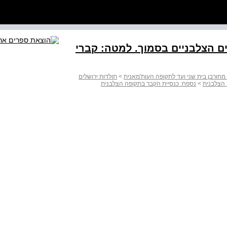
ם הצלבניים בסמוך. למטה: קברי
 מחורבן בית שני ועד לתקופה העות'מאנית
>
תולדות ירושלים
 הצלבנית
>
נספח: כנסיית הקבר בתקופה הצלבנית