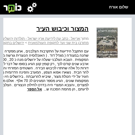
שלום אורח
המצור וכיבוש העיר
מתוך:
אריאל : כתב עת לידיעת ארץ ישראל - תולדות ירושלים :
מחורבן בית שני ועד לתקופה העות'מאנית
>
ירושלים בתקופה
עם התקבל הידיעות על התקרבות הצלבנים , ארגן מפקדה המצ
שחנה במצודה ( מגדל דוד . ( האוכלוסיה הנוצרית גורשה מי
ארבע שנים קודם לכך , רק קומץ קטן הגיע בסופו של דבר ליר
דורות כל אלה שחתרו לכיבוש הבירה . השטחים המזרחי והמז
להר הבית . נשארו אפוא הצפון , המערב והפינה הדרומית מערבי
ממקומות שונים , הגיע מס
למצרים , והצבא המצרי היה בדרכו לחילוץ הנצורים . הצלבנים
לרעתם , הן מחמת הסכנה ש...
אל הספר