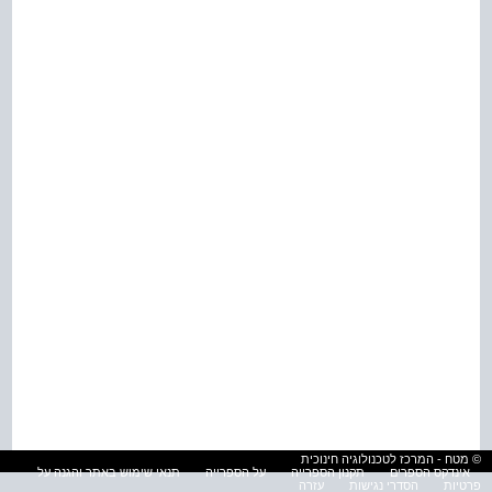
© מטח - המרכז לטכנולוגיה חינוכית
אינדקס הספרים
תקנון הספרייה
על הספרייה
תנאי שימוש באתר והגנה על
פרטיות
הסדרי נגישות
עזרה