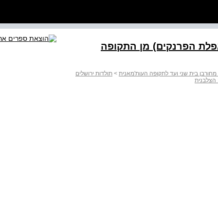
פלת הפרנקים) מן התקופה
 מחורבן בית שני ועד לתקופה העות'מאנית
>
תולדות ירושלים
 הצלבנית