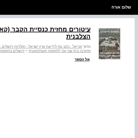
שלום אורח
עיטורים מחזית כנסיית הקבר (קא
הצלבנית
מתוך:
אריאל : כתב עת לידיעת ארץ ישראל - תולדות ירושלים :
מחורבן בית שני ועד לתקופה העות'מאנית
>
ירושלים בתקופה
אל הספר