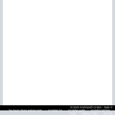
© מטח - המרכז לטכנולוגיה חינוכית
אינדקס הספרים
תקנון הספרייה
על הספרייה
תנאי שימוש באתר והגנה על
פרטיות
הסדרי נגישות
עזרה