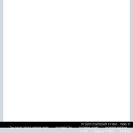
© מטח - המרכז לטכנולוגיה חינוכית
אינדקס הספרים
תקנון הספרייה
על הספרייה
תנאי שימוש באתר והגנה על
פרטיות
הסדרי נגישות
עזרה