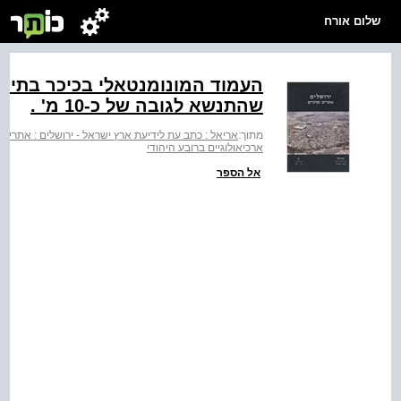
שלום אורח
העמוד המונומנטאלי בכיכר בתי
שהתנשא לגובה של ‭10-כ‬ מ' .
מתוך:
אריאל : כתב עת לידיעת ארץ ישראל - ירושלים : אתרים
ארכיאולוגיים ברובע היהודי
אל הספר