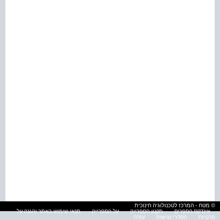
© מטח - המרכז לטכנולוגיה חינוכית
אינדקס הספרים
תקנון הספרייה
על הספרייה
תנאי שימוש באתר והגנה על
פרטיות
הסדרי נגישות
עזרה