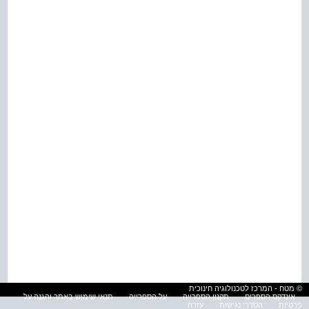
© מטח - המרכז לטכנולוגיה חינוכית
אינדקס הספרים
תקנון הספרייה
על הספרייה
תנאי שימוש באתר והגנה על
פרטיות
הסדרי נגישות
עזרה