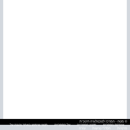
© מטח - המרכז לטכנולוגיה חינוכית
אינדקס הספרים
תקנון הספרייה
על הספרייה
תנאי שימוש באתר והגנה על
פרטיות
הסדרי נגישות
עזרה