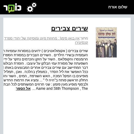
שלום אורח
שירים צבירים
מתוך:
אין בואן סימן! : מחוזות פיוט ומוסיקה של יהודי ספרד
>
א
קנסיונירו
שירים צבירים ( אקומולאטיבים ) ידועים במסורות עממיות רבו
העממית ובשירי הילדים . השירים הצבירים במסורת הספרדית 
הרומנסרו והקופלאס . השיר על הזקן והכרמים נחקר על ידי א
השפעתה של מסורת עמי הבלקן על עיצובו . הזמרת הבולגרית א
דבר המתיישב עם שירים צבירים אחרים המבוצעים באותו איר
מופיעים בו המקל המכה , האש השורפת , המים , השור והשוחט
החלק הראשון פותח ב"היה לי " ... ומציג את הדמות החדשה 
Aame and Stith Thompson , The ...
אל הספר