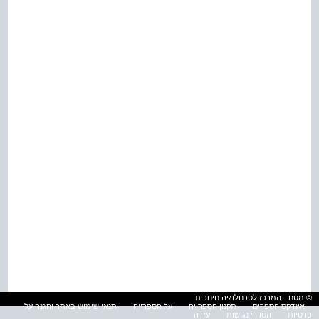
© מטח - המרכז לטכנולוגיה חינוכית
אינדקס הספרים
תקנון הספרייה
על הספרייה
תנאי שימוש באתר והגנה על
פרטיות
הסדרי נגישות
עזרה