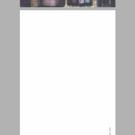
אין בואן סימן! ... 0