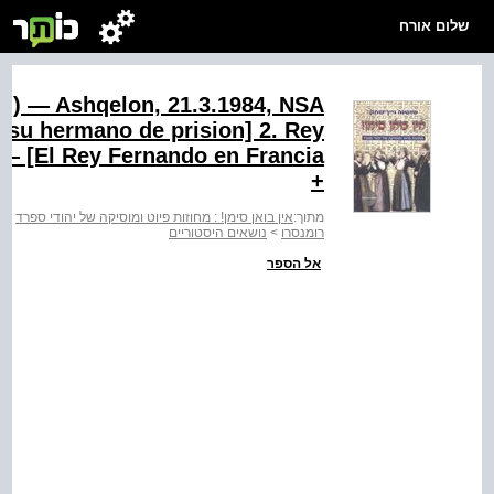
שלום אורח
uan) — Ashqelon, 21.3.1984, NSA
 su hermano de prision] 2. Rey
 — [El Rey Fernando en Francia
+‬
מתוך:
אין בואן סימן! : מחוזות פיוט ומוסיקה של יהודי ספרד
>
א
רומנסרו
>
נושאים היסטוריים
אל הספר