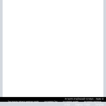
© מטח - המרכז לטכנולוגיה חינוכית
אינדקס הספרים
תקנון הספרייה
על הספרייה
תנאי שימוש באתר והגנה על
פרטיות
הסדרי נגישות
עזרה