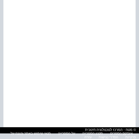
© מטח - המרכז לטכנולוגיה חינוכית
אינדקס הספרים
תקנון הספרייה
על הספרייה
תנאי שימוש באתר והגנה על
פרטיות
הסדרי נגישות
עזרה