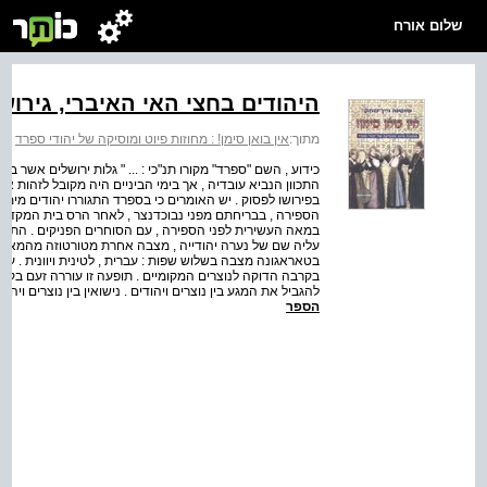
שלום אורח
היהודים בחצי האי האיברי, גירושם
מתוך:
אין בואן סימן! : מחוזות פיוט ומוסיקה של יהודי ספרד
>
א
התכוון הנביא עובדיה , אך בימי הביניים היה מקובל לזהות את 
בפירושו לפסוק . יש האומרים כי בספרד התגוררו יהודים מימי
הספירה , בבריחתם מפני נבוכדנצר , לאחר הרס בית המקדש ה
במאה העשירית לפני הספירה , עם הסוחרים הפניקים . התיע
עליה שם של נערה יהודייה , מצבה אחרת מטורטוזה מהמאה הר
בטאראגונה מצבה בשלוש שפות : עברית , לטינית ויוונית . על 
להגביל את המגע בין נוצרים ויהודים . נישואין בין נוצרים ויה
הספר