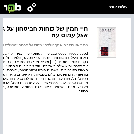
שלום אורח
חיי המין של כוחות הביטחון על גו
אצל עמוס עוז
מתוך:
אנו כותבים אותך מולדת : מסות על ספרות ישראלית
>
א
Law good , judge good טרזן לשופט ( טרזן
באחד הלילות האחרונים , יומיים לפני הטקס , חלמתי חלום מפחיד
בקתות חומר נמוכות . [ ... ] מיכאל ואני קנינו מחצלת , כריו
אני בחרתי והוא שילם בשתיקה . השוק ביריחו היה ססגוני וסוא
חצאית ספורטיבית . בשמיים היתה שמש נוראה , דורסת , כמוה ראי
בזרועותי . הם היו מכורבלים בעבאיות . רק עיניהם נראו רושפ
מפותלים לקצה העיר . המקום היה דומה לסמטאות התלולות 
מדרגות נגררתי לתוך מרתף שבו דלקה מנורת נפט מלוכלכת . ה
מעופש . מבחוץ נשמעה נביחת כלבים סתומה , ממושכה , מטו
הספר