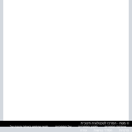
© מטח - המרכז לטכנולוגיה חינוכית
אינדקס הספרים
תקנון הספרייה
על הספרייה
תנאי שימוש באתר והגנה על
פרטיות
הסדרי נגישות
עזרה