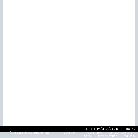
© מטח - המרכז לטכנולוגיה חינוכית
אינדקס הספרים
תקנון הספרייה
על הספרייה
תנאי שימוש באתר והגנה על
פרטיות
הסדרי נגישות
עזרה