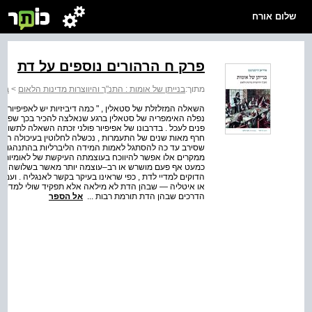
שלום אורח
פרק ח הרהורים נוספים על דת
מתוך:
בנייתן של אומות : התנ"ך והיווצרות מדינות הלאום
>
בני
השאלה המזלזלת של סטאלין , " כמה דיביזיות יש לאפיפיור "
נפלה האימפריה של סטאלין ברגע שנאלצה להכיר בכך שפולי
פנים לעכל . בדרבונו של אפיפיור פולני זכתה השאלה לתשו
חרף מאות שנים של התעמרות , נכשלה לחלוטין בעיכולה היא 
שסירב עד כה להסתגל לאמות המידה הליברליות בהתנהגותו המ
ממקרים אלו אפשר להיווכח בעוצמתה העיקשת של לאומיות ה
כמעט אף פעם מושרש או רב–עוצמה יותר מאשר בשלושה מקרים
הדוקים למדיי לדת , כפי שראינו בעיקר בקשר לאנגליה . ועם ז
או איטליה — שבהן הדת לא מילאה אלא תפקיד שולי למדיי . ב
הדרכים שבהן הדת תורמת רבות ...
אל הספר