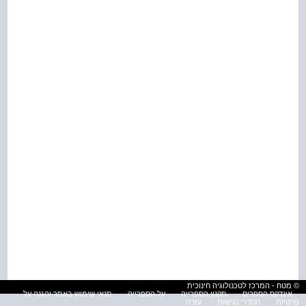
© מטח - המרכז לטכנולוגיה חינוכית
אינדקס הספרים
תקנון הספרייה
על הספרייה
תנאי שימוש באתר והגנה על
פרטיות
הסדרי נגישות
עזרה