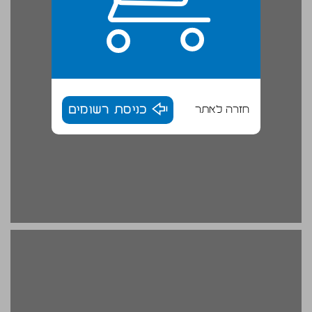
חזרה לאתר
כניסת רשומים