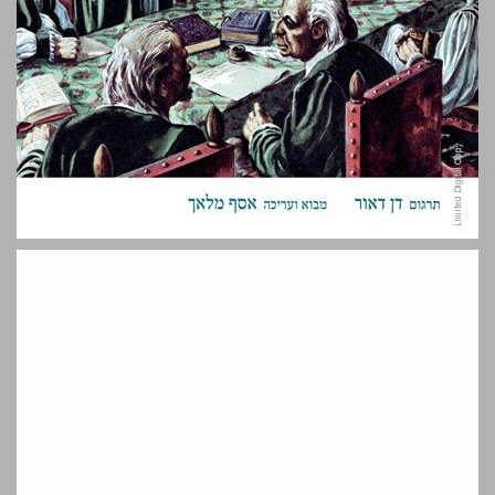
בנייתן של אומות התנ״ך והיווצרות מדינות הלאום ... 0