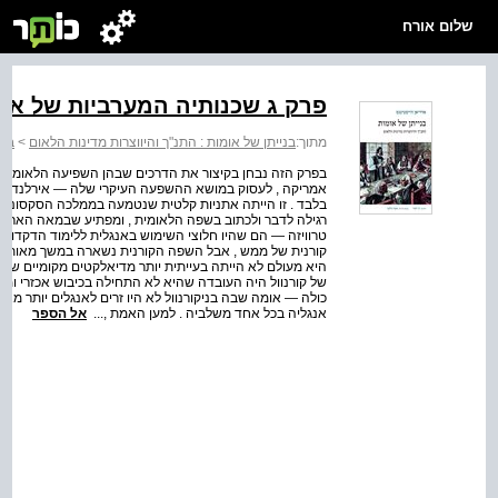
שלום אורח
פרק ג שכנותיה המערביות של אנ
מתוך:
בנייתן של אומות : התנ"ך והיווצרות מדינות הלאום
>
בני
בפרק הזה נבחן בקיצור את הדרכים שבהן השפיעה הלאומיות האנ
אמריקה , לעסוק במושא ההשפעה העיקרי שלה — אירלנד . הד
בלבד . זו הייתה אתניות קלטית שנטמעה בממלכה הסקסונית 
רגילה לדבר ולכתוב בשפה הלאומית , ומפתיע שבמאה הארבע–עשרה
טרוויזה — הם שהיו חלוצי השימוש באנגלית ללימוד הדקדוק
קורנית של ממש , אבל השפה הקורנית נשארה במשך מאות שנ
היא מעולם לא הייתה בעייתית יותר מדיאלקטים מקומיים של 
של קורנוול היה העובדה שהיא לא התחילה בכיבוש אכזרי ומ
כולה — אומה שבה בניקורנוול לא היו זרים לאנגלים יותר 
אנגליה בכל אחד משלביה . למען האמת ,...
אל הספר