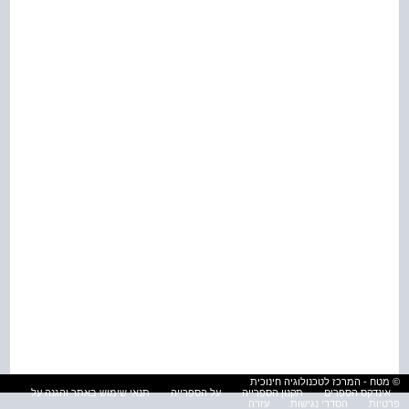
© מטח - המרכז לטכנולוגיה חינוכית
אינדקס הספרים
תקנון הספרייה
על הספרייה
תנאי שימוש באתר והגנה על
פרטיות
הסדרי נגישות
עזרה